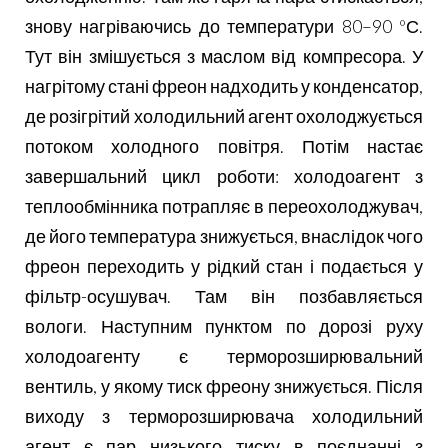
знову нагріваючись до температури 80–90 ºС.
Тут він змішується з маслом від компресора. У
нагрітому стані фреон надходить у конденсатор,
де розігрітий холодильний агент охолоджується
потоком холодного повітря. Потім настає
завершальний цикл роботи: холодоагент з
теплообмінника потрапляє в переохолоджувач,
де його температура знижується, внаслідок чого
фреон переходить у рідкий стан і подається у
фільтр-осушувач. Там він позбавляється
вологи. Наступним пунктом по дорозі руху
холодоагенту є терморозширювальний
вентиль, у якому тиск фреону знижується. Після
виходу з терморозширювача холодильний
агент є пар низького тиску в поєднанні з