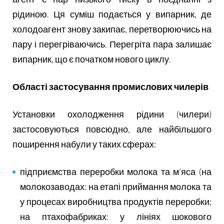
рідиною. Ця суміш подається у випарник, де
холодоагент знову закипає, перетворюючись на
пару і перегріваючись. Перегріта пара залишає
випарник, що є початком нового циклу.
Області застосування промислових чилерів
Установки охолодження рідини (чилери)
застосовуються повсюдно, але найбільшого
поширення набули у таких сферах:
підприємства переробки молока та м’яса (на
молокозаводах: на етапі приймання молока та
у процесах виробництва продуктів переробки;
на птахофабриках: у лініях шокового