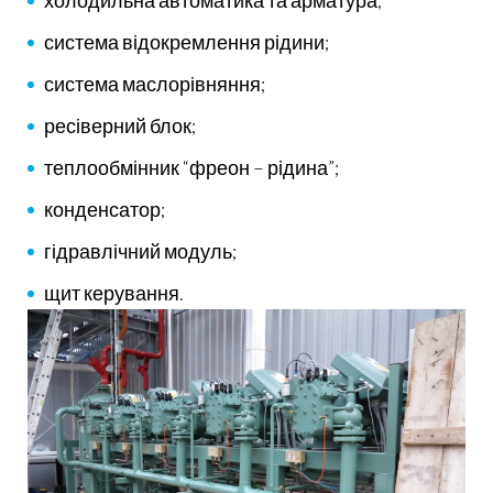
холодильна автоматика та арматура;
система відокремлення рідини;
система маслорівняння;
ресіверний блок;
теплообмінник “фреон – рідина”;
конденсатор;
гідравлічний модуль;
щит керування.