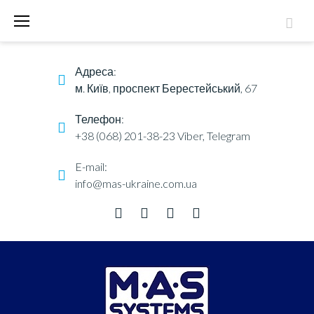
S
k
i
Адреса:
p
м. Київ, проспект Берестейський, 67
t
o
Телефон:
c
+38 (068) 201-38-23
Viber, Telegram
o
E-mail:
n
info@mas-ukraine.com.ua
t
e
F
T
Y
L
n
a
w
o
i
t
c
i
u
n
e
t
t
k