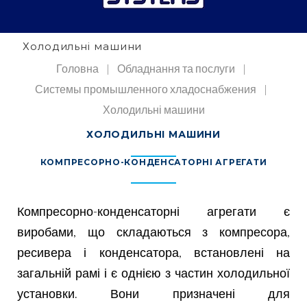
b
t
u
e
o
e
b
d
o
r
e
i
Холодильні машини
k
n
Головна
|
Обладнання та послуги
|
Системы промышленного хладоснабжения
|
Холодильні машини
Х
ХОЛОДИЛЬНІ МАШИНИ
О
Л
КОМПРЕСОРНО-КОНДЕНСАТОРНІ АГРЕГАТИ
О
Д
И
Л
Компресорно-конденсаторні агрегати є
Ь
виробами, що складаються з компресора,
Н
І
ресивера і конденсатора, встановлені на
М
А
загальній рамі і є однією з частин холодильної
Ш
установки. Вони призначені для
И