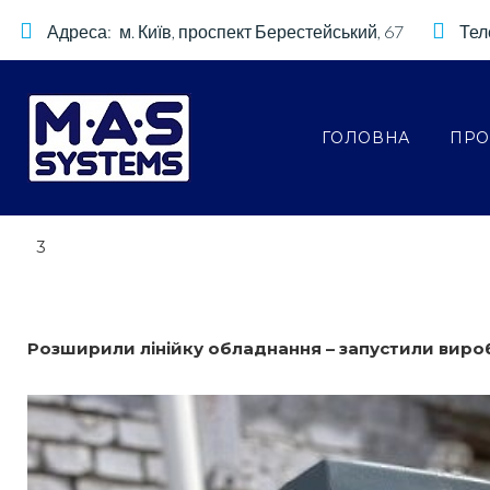
.
S
Адреса:
м. Київ, проспект Берестейський, 67
Тел
1
k
i
1
p
.
ГОЛОВНА
ПРО
t
2
o
0
c
2
o
3
n
3
t
e
Розширили лінійку обладнання – запустили виро
n
t