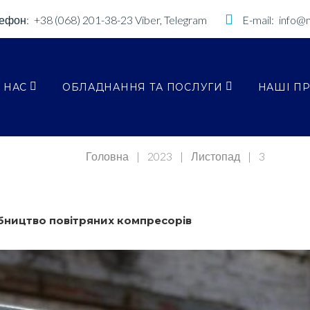
ефон:
+38 (068) 201-38-23
Viber, Telegram
E-mail:
info@
 НАС
ОБЛАДНАННЯ ТА ПОСЛУГИ
НАШІ П
Головна
|
2023
|
Листопад
|
3
бництво повітряних компресорів