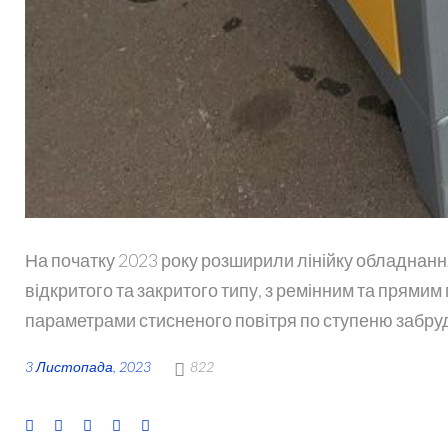
На початку 2023 року розширили лінійку обладнанн
відкритого та закритого типу, з ремінним та прями
параметрами стисненого повітря по ступеню забруд
3 Листопада, 2023
822
F
T
G
L
P
a
w
o
i
i