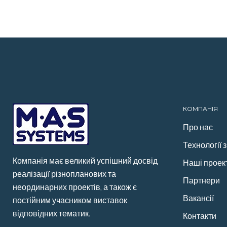
c
i
o
n
n
e
t
g
k
t
b
t
l
e
e
o
e
e
d
r
o
r
+
I
e
k
n
s
t
КОМПАНІЯ
Про нас
Технології 
Компанія має великий успішний досвід
Наші проек
реалізації різнопланових та
Партнери
неординарних проектів, а також є
Вакансії
постійним учасником виставок
відповідних тематик.
Контакти