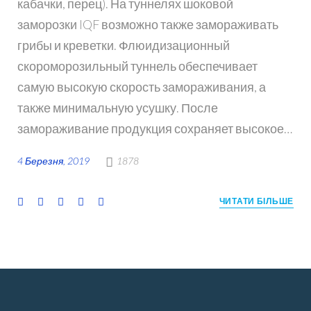
кабачки, перец). На туннелях шоковой
заморозки IQF возможно также замораживать
грибы и креветки. Флюидизационный
скороморозильный туннель обеспечивает
самую высокую скорость замораживания, а
также минимальную усушку. После
замораживание продукция сохраняет высокое…
4 Березня, 2019
1878
F
T
G
L
P
ЧИТАТИ БІЛЬШЕ
a
w
o
i
i
c
i
o
n
n
e
t
g
k
t
b
t
l
e
e
o
e
e
d
r
o
r
+
I
e
k
n
s