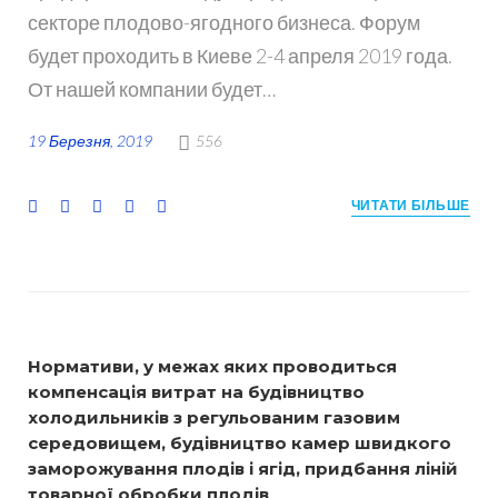
секторе плодово-ягодного бизнеса. Форум
будет проходить в Киеве 2-4 апреля 2019 года.
От нашей компании будет…
19 Березня, 2019
556
F
T
G
L
P
ЧИТАТИ БІЛЬШЕ
a
w
o
i
i
c
i
o
n
n
e
t
g
k
t
b
t
l
e
e
o
e
e
d
r
o
r
+
I
e
Нормативи, у межах яких проводиться
k
n
s
компенсація витрат на будівництво
t
холодильників з регульованим газовим
середовищем, будівництво камер швидкого
заморожування плодів і ягід, придбання ліній
товарної обробки плодів