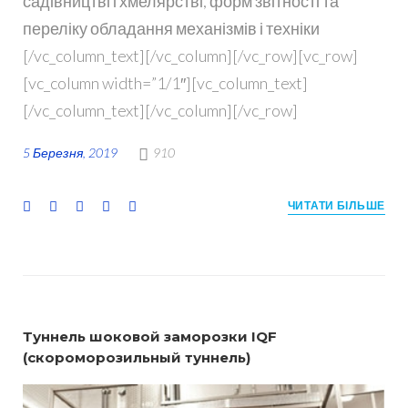
садівництві і хмелярстві, форм звітності та
переліку обладання механізмів і техніки
[/vc_column_text][/vc_column][/vc_row][vc_row]
[vc_column width=”1/1″][vc_column_text]
[/vc_column_text][/vc_column][/vc_row]
5 Березня, 2019
910
F
T
G
L
P
ЧИТАТИ БІЛЬШЕ
a
w
o
i
i
c
i
o
n
n
e
t
g
k
t
b
t
l
e
e
o
e
e
d
r
o
r
+
I
e
Туннель шоковой заморозки IQF
k
n
s
(скороморозильный туннель)
t