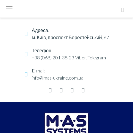
S
k
i
Адреса:
p
м. Київ, проспект Берестейський, 67
t
o
Телефон:
c
+38 (068) 201-38-23
Viber, Telegram
o
E-mail:
М
n
info@mas-ukraine.com.ua
І
t
С
Я
e
Ц
F
T
Y
L
Ь
n
:
a
w
o
i
t
Б
c
i
u
n
Е
Р
e
t
t
k
Е