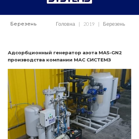
З
b
t
u
e
Е
o
e
b
d
Н
Ь
o
r
e
i
2
Березень
Головна
|
2019
|
Березень
0
k
n
1
9
Адсорбционный генератор азота MAS-GN2
производства компании МАС СИСТЕМЗ