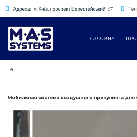
.
S
Адреса:
м. Київ, проспект Берестейський, 67
Тел
0
k
i
6
p
.
ГОЛОВНА
ПРО
t
2
o
0
c
2
o
4
n
1
t
e
Мобильная система воздушного прекулинга для
n
t